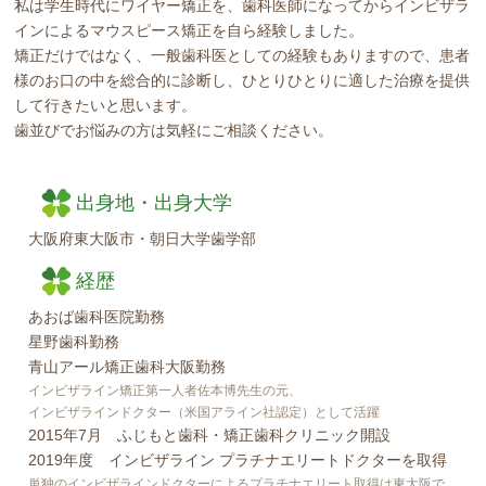
私は学生時代にワイヤー矯正を、歯科医師になってからインビザラ
インによるマウスピース矯正を自ら経験しました。
矯正だけではなく、一般歯科医としての経験もありますので、患者
様のお口の中を総合的に診断し、ひとりひとりに適した治療を提供
して行きたいと思います。
歯並びでお悩みの方は気軽にご相談ください。
出身地・出身大学
大阪府東大阪市・朝日大学歯学部
経歴
あおば歯科医院勤務
星野歯科勤務
青山アール矯正歯科大阪勤務
インビザライン矯正第一人者佐本博先生の元、
インビザラインドクター（米国アライン社認定）として活躍
2015年7月 ふじもと歯科・矯正歯科クリニック開設
2019年度 インビザライン プラチナエリートドクターを取得
単独のインビザラインドクターによるプラチナエリート取得は東大阪で